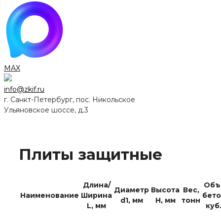
MAX
info@zkif.ru
г. Санкт-Петербург, пос. Никольское
Ульяновское шоссе, д.3
Плиты защитные
Длина/
Объ
Диаметр
Высота
Вес,
Наименование
Ширина
бето
d1, мм
H, мм
тонн
L, мм
куб