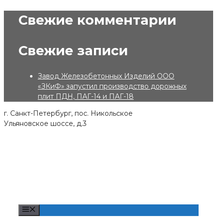
Skip
Свежие комментарии
to
content
Свежие записи
Завод Железобетонных Изделий ООО
«ЗКиФ» запустил производство дорожных
плит ПДН, ПАГ-14 и ПАГ-18
г. Санкт-Петербург, пос. Никольское
Ульяновское шоссе, д.3
Menu