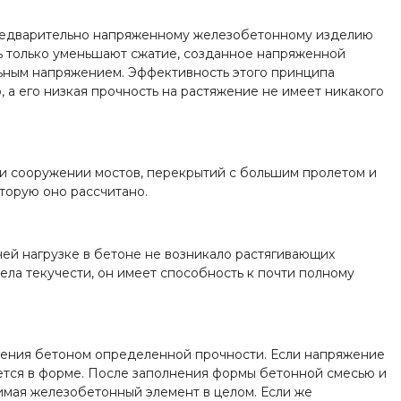
редварительно напряженному железобетонному изделию
рь только уменьшают сжатие, созданное напряженной
льным напряжением. Эффективность этого принципа
 а его низкая прочность на растяжение не имеет никакого
ри сооружении мостов, перекрытий с большим пролетом и
торую оно рассчитано.
й нагрузке в бетоне не возникало растягивающих
ела текучести, он имеет способность к почти полному
.
етения бетоном определенной прочности. Если напряжение
яется в форме. После заполнения формы бетонной смесью и
имая железобетонный элемент в целом. Если же