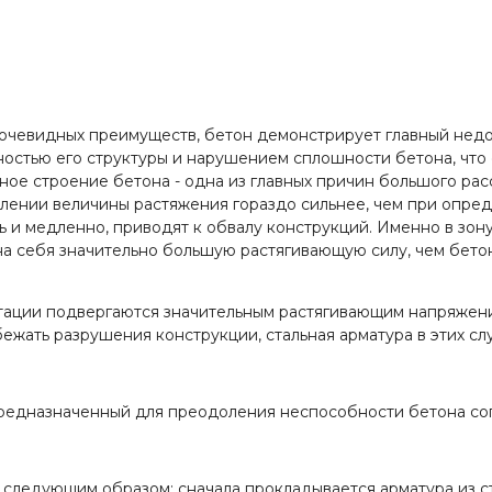
 очевидных преимуществ, бетон демонстрирует главный недо
остью его структуры и нарушением сплошности бетона, что
ое строение бетона - одна из главных причин большого рас
лении величины растяжения гораздо сильнее, чем при опред
 и медленно, приводят к обвалу конструкций. Именно в зо
на себя значительно большую растягивающую силу, чем бетон
атации подвергаются значительным растягивающим напряжен
збежать разрушения конструкции, стальная арматура в этих 
предназначенный для преодоления неспособности бетона со
ледующим образом: сначала прокладывается арматура из ста