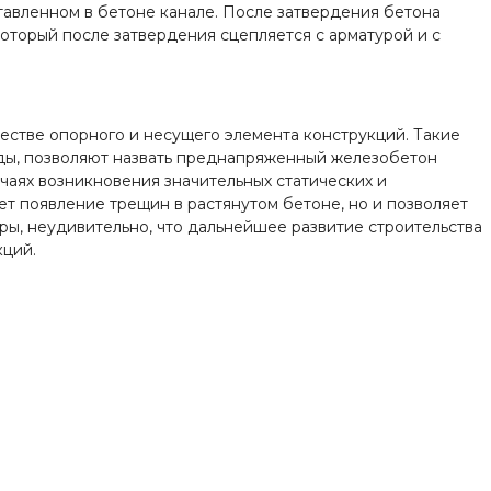
тавленном в бетоне канале. После затвердения бетона
который после затвердения сцепляется с арматурой и с
честве опорного и несущего элемента конструкций. Такие
еды, позволяют назвать преднапряженный железобетон
учаях возникновения значительных статических и
т появление трещин в растянутом бетоне, но и позволяет
уры, неудивительно, что дальнейшее развитие строительства
кций.