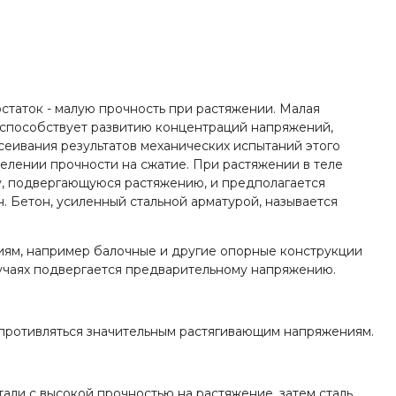
статок - малую прочность при растяжении. Малая
 способствует развитию концентраций напряжений,
сеивания результатов механических испытаний этого
елении прочности на сжатие. При растяжении в теле
ну, подвергающуюся растяжению, и предполагается
. Бетон, усиленный стальной арматурой, называется
иям, например балочные и другие опорные конструкции
случаях подвергается предварительному напряжению.
противляться значительным растягивающим напряжениям.
ли с высокой прочностью на растяжение, затем сталь