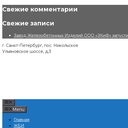
Skip
Свежие комментарии
to
content
Свежие записи
Завод Железобетонных Изделий ООО «ЗКиФ» запустил
г. Санкт-Петербург, пос. Никольское
Ульяновское шоссе, д.3
Menu
Menu
Главная
ЖБИ