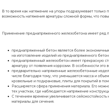
В то время как натяжение на упоры подразумевает только
возможность натяжения арматуры сложной формы, что пов
Применение преднапряженного железобетона имеет ряд п
преднапряженный бетон является более экономичным м
на изготовление изделий из преднапряженного бетона
преднапряженный железобетон имеет прекрасную сто
арматуру от появления коррозии. В особенности это в
предварительно напряженные железобетонные изделия
числе благодаря тому, что уменьшается масса и объем
кровельные и подкрановые, плиты для покрытий в по
Расширяется сфера применения материала. Его можно 
тех участках, где наблюдается напряжение конструкц
С течением времени увеличивается сейсмостойкость н
материалы для сечения.