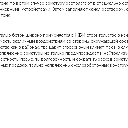
на, то в этом случае арматуру располагают в специально ос
анкерными устройствами. Затем заполняют канал раствором, 
тона.
талью бетон широко применяется в
ЖБИ
строительстве в ка
ляемость различным воздействиям со стороны окружающей ср
ва как в районах, где царит агрессивный климат, так и в сл
напряжение арматуры не только предупреждает и нейтрализуе
есткость, повысить долговечность и сократить расход армат
енных предварительно напряженных железобетонных констру