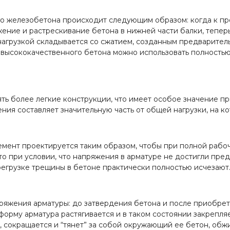
о железобетона происходит следующим образом: когда к п
жение и растрескивание бетона в нижней части балки, тепе
 нагрузкой складывается со сжатием, созданным предварите
 высококачественного бетона можно использовать полностью,
ь более легкие конструкции, что имеет особое значение п
ния составляет значительную часть от общей нагрузки, на ко
нт проектируется таким образом, чтобы при полной рабоче
о при условии, что напряжения в арматуре не достигли пред
регрузке трещины в бетоне практически полностью исчезают
пряжения арматуры: до затвердения бетона и после приобр
форму арматура растягивается и в таком состоянии закрепл
 сокращается и “тянет” за собой окружающий ее бетон, обж