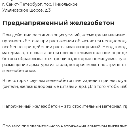
г. Санкт-Петербург, пос. Никольское
Ульяновское шоссе, д.3
Преднапряженный железобетон
При действии растягивающих усилий, несмотря на наличие
прочность бетона при растяжении объясняется неоднородн
особенно при действии растягивающих усилий. Неоднородн
материала, что сказывается при экспериментальном опреде
бетона образовываются трещины, которые неминуемо, пусть
размещение арматуры из стали, которая может воспринять 
железобетоном.
В некоторых случаях железобетонные изделия при эксплу
(ригели, железнодорожные шпалы и др.). Для того чтобы и
Напряженный железобетон – это строительный материал, 
Процесс предварительного напряжения арматуры выглядит с