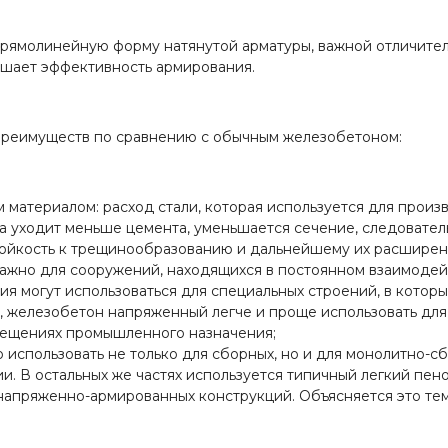
 прямолинейную форму натянутой арматуры, важной отличите
ышает эффективность армирования.
реимуществ по сравнению с обычным железобетоном:
атериалом: расход стали, которая используется для произв
 уходит меньше цемента, уменьшается сечение, следователь
йкость к трещинообразованию и дальнейшему их расширению
ажно для сооружений, находящихся в постоянном взаимодейст
 могут использоваться для специальных строений, в которы
, железобетон напряженный легче и проще использовать для 
мещениях промышленного назначения;
использовать не только для сборных, но и для монолитно-сб
ии. В остальных же частях используется типичный легкий пе
апряженно-армированных конструкций. Объясняется это тем,