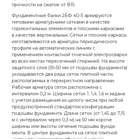
прочности на сжатие от В15.
Фундаментные балки 2БФ 40-3 армируются
типовыми арматурны­ми сетками в качестве
горизонтальных элементов и плоскими каркасами
в качестве вертикальных. Сетки и пло­ские каркасы
изготавливаются из арматуры перио­дического
профиля на автоматических линиях с
применением контактной точечной электросварки
во всех местах пересечений стержней. На высоте
защитного слоя (35-50 мм от по­дошвы фундамента)
укладываются два ряда сеток плитной части,
располагаемых в перекрестном нап­равлении.
Рабочая арматура сеток расположена с
интервалом 0,2 м. Ширина сеток 1; 1,4; 1,6 м за­дана
с учетом размещения их целого числа при любой
предусмотренной стандартом конфигурации
подошвы фундамента. Длина сеток (от 1,45 до 7,15
м с интервалом через 0,3 м) на 50 мм короче
ширины или высоты сечения подошвы фунда­
мента. В центре фундамента на сетке плитной