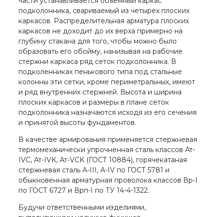
части устанавливается объемный каркас
подколонника, свариваемый из четырех плоских
каркасов. Рас­пределительная арматура плоских
каркасов не до­ходит до их верха примерно на
глубину стакана для того, чтобы можно было
образовать его обойму, нанизывая на рабочие
стержни каркаса ряд сеток подколонника. В
подколенниках пенькового типа под стальные
колонны эти сетки, кроме перимет­ральных, имеют
и ряд внутренних стержней. Высота и ширина
плоских каркасов и размеры в плане сеток
подколонника назначаются исходя из его сечения
и принятой высоты фундаментов.
В качестве армирования применяется стержневая
термомеханически упрочненная сталь классов Ат-
IVC, Ат-IVK, Ат-VCK (ГОСТ 10884), горячекатаная
стержневая сталь А-III, А-IV по ГОСТ 5781 и
обыкновенная арматурная проволока классов Вр-I
по ГОСТ 6727 и Врп-I по ТУ 14-4-1322.
Будучи ответственными изделиями,