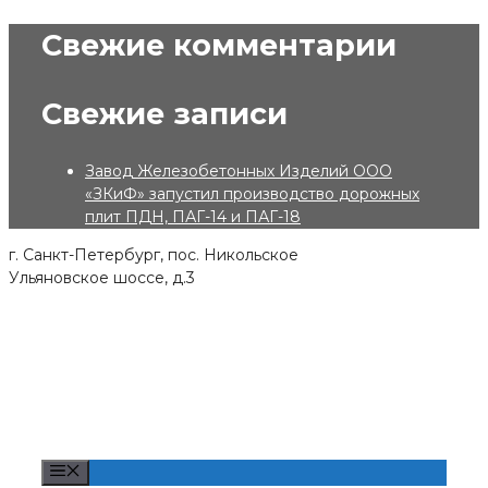
Skip
Свежие комментарии
to
content
Свежие записи
Завод Железобетонных Изделий ООО
«ЗКиФ» запустил производство дорожных
плит ПДН, ПАГ-14 и ПАГ-18
г. Санкт-Петербург, пос. Никольское
Ульяновское шоссе, д.3
Menu