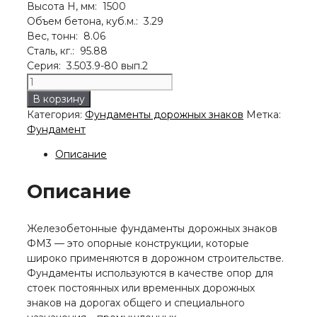
Высота H, мм: 1500
Объем бетона, куб.м.: 3.29
Вес, тонн: 8.06
Сталь, кг.: 95.88
Серия: 3.503.9-80 вып.2
Количество
товара
В корзину
Фундамент
Категория:
Фундаменты дорожных знаков
Метка:
ФМ3
Фундамент
Описание
Описание
Железобетонные фундаменты дорожных знаков
ФМ3 — это опорные конструкции, которые
широко применяются в дорожном строительстве.
Фундаменты используются в качестве опор для
стоек постоянных или временных дорожных
знаков на дорогах общего и специального