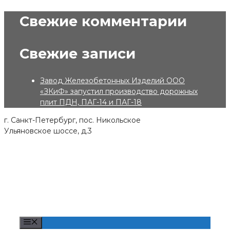
Skip
Свежие комментарии
to
content
Свежие записи
Завод Железобетонных Изделий ООО
«ЗКиФ» запустил производство дорожных
плит ПДН, ПАГ-14 и ПАГ-18
г. Санкт-Петербург, пос. Никольское
Ульяновское шоссе, д.3
Menu