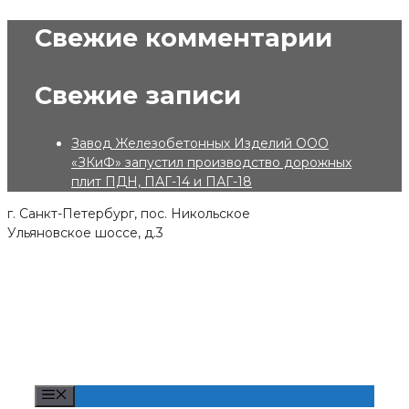
Skip
Свежие комментарии
to
content
Свежие записи
Завод Железобетонных Изделий ООО
«ЗКиФ» запустил производство дорожных
плит ПДН, ПАГ-14 и ПАГ-18
г. Санкт-Петербург, пос. Никольское
Ульяновское шоссе, д.3
Menu