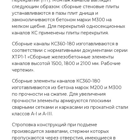
перекрытий (ПТ). Монтаж каналов выглядит
следующим образом: сборные стеновые плиты
устанавливаются в пазы плит днища и
замоноличиваются бетоном марки М300 на
мелком щебне. Для перекрытий односекционных
каналов КС применены плиты перекрытия.
Сборные каналы КС360-180 изготавливаются в
соответствии с нормативными документами серии
ХТР1-1 «Сборные железобетонные элементы
каналов высотой 1500, 1800 и 2100 мм. Рабочие
чертежи».
Сборные элементы каналов КС360-180
изготавливаются из бетона марок М200 и М300
по прочности на сжатие. Для увеличения
прочности элементы армируются плоскими
сварными сетками и каркасами из прокатной стали
классов A-I и A-III.
Строповка конструкций при подъеме
производится захватами, стержни которых
пропускаются через отверстия, имеющиеся в