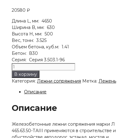
20580
₽
Длина L, мм: 4650
Ширина B, мм: 630
Высота H, мм: 500
Вес, тонн: 3.525
Объем бетона, куб.м: 1.41
Бетон: В30
Серия: Серия 3.503.1-96
Количество
товара
В корзину
Лежень
Категория:
Лежни сопряжения
Метка:
Лежень
Л
465.63.50-
Описание
ТАIII
Описание
Железобетонные лежни сопряжения марки Л
465.63.50-ТАIII применяются в строительстве и
обустройстве автодорог, эстакад, мостов и