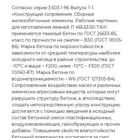
Согласно серии 3.503.1-96 Выпуск 1-1.
«Конструкции сопряжения. Сборные
железобетонные элементы. Рабочие чертежи»,
для изготовления лежней Л 465.63.50-ТАIII
применяется тяжелый бетон по ГОСТ 26633-85,
класс по прочности на сжатие – В30 (ГОСТ 18105-
86). Марка бетона по морозостойкости в
зависимости от средней температуры наиболее
холодного месяца в районе строительства: до
-10°С и выше – F200, ниже -10°С – F300 (ГОСТ
10060-87). Марка бетона по
водонепроницаемости – W6 (ГОСТ 127305-84).
Сопротивление воздействию масел и различных
химически-агрессивных веществ, которые могут
разрушить структуру бетона, а, впоследствии,
создать непосредственную угрозу конструкции,
достигается с помощью введения в исходный
состав бетонной смеси пластификационных,
воздухововлекающих, газообразующих и прочих
добавок. Повышение свойств влагостойкости
бетонной поверхности достигается за счет