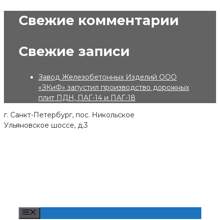
Skip
Свежие комментарии
to
content
Свежие записи
Завод Железобетонных Изделий ООО
«ЗКиФ» запустил производство дорожных
плит ПДН, ПАГ-14 и ПАГ-18
г. Санкт-Петербург, пос. Никольское
Ульяновское шоссе, д.3
Menu