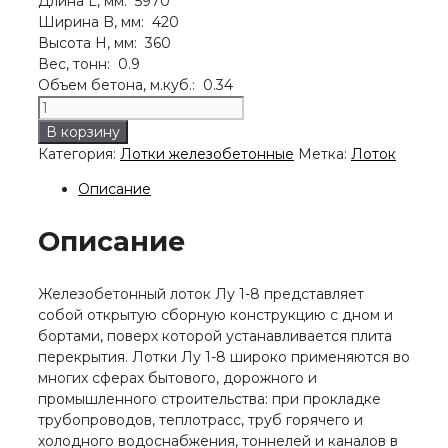
Длина L, мм: 5970
Ширина B, мм: 420
Высота H, мм: 360
Вес, тонн: 0.9
Объем бетона, м.куб.: 0.34
Количество
товара
В корзину
Лоток
Категория:
Лотки железобетонные
Метка:
Лоток
Лу
1-
Описание
8
Описание
Железобетонный лоток Лу 1-8 представляет
собой открытую сборную конструкцию с дном и
бортами, поверх которой устанавливается плита
перекрытия. Лотки Лу 1-8 широко применяются во
многих сферах бытового, дорожного и
промышленного строительства: при прокладке
трубопроводов, теплотрасс, труб горячего и
холодного водоснабжения, тоннелей и каналов в