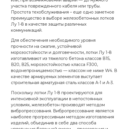
или, при возникновении аварии — до нужного
участка поврежденного кабеля или трубы.
Простота техобслуживания – еще одно заметное
преимущество в выборе железобетонных лотков
Лу 1-8 в качестве защиты различных
коммуникаций.
Для обеспечения необходимого уровня
прочности на сжатие, устойчивой
морозостойкости и долговечности, лотки Лу 1-8
изготавливают из тяжелого бетона классов В15,
В20, В25, морозостойкостью класса F300,
водонепроницаемостью — классом не ниже W4. В
качестве армируемых элементов выступает
строительная арматурная сталь классов А-1 и А-3.
Поскольку лотки Лу 1-8 проектируются для
интенсивной эксплуатации в непостоянных
условиях, железобетон производят методом
вибропрессования. Вибропрессование является
наиболее прогрессивным методом изготовления
изделий, объединив в себе два способа