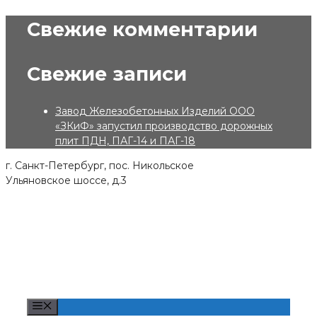
Skip
Свежие комментарии
to
content
Свежие записи
Завод Железобетонных Изделий ООО
«ЗКиФ» запустил производство дорожных
плит ПДН, ПАГ-14 и ПАГ-18
г. Санкт-Петербург, пос. Никольское
Ульяновское шоссе, д.3
Menu