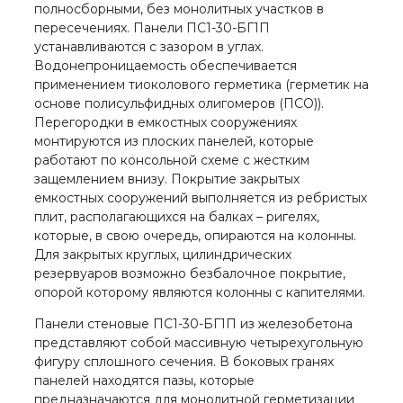
полносборными, без монолитных участков в
пересечениях. Панели ПС1-30-БГ1П
устанавливаются с зазором в углах.
Водонепроницаемость обеспечивается
применением тиоколового герметика (герметик на
основе полисульфидных олигомеров (ПСО)).
Перегородки в емкостных сооружениях
монтируются из плоских панелей, которые
работают по консольной схеме с жестким
защемлением внизу. Покрытие закрытых
емкостных сооружений выполняется из ребристых
плит, располагающихся на балках – ригелях,
которые, в свою очередь, опираются на колонны.
Для закрытых круглых, цилиндрических
резервуаров возможно безбалочное покрытие,
опорой которому являются колонны с капителями.
Панели стеновые ПС1-30-БГ1П из железобетона
представляют собой массивную четырехугольную
фигуру сплошного сечения. В боковых гранях
панелей находятся пазы, которые
предназначаются для монолитной герметизации