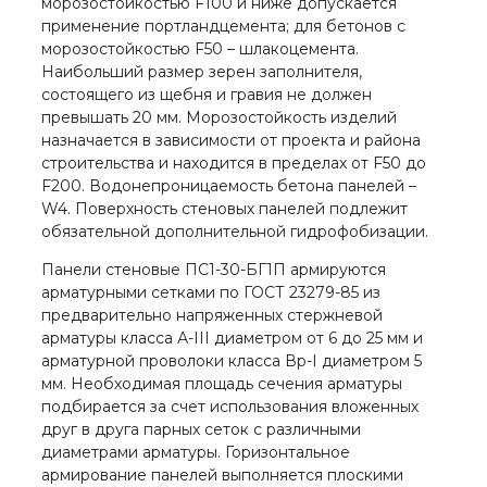
морозостойкостью F100 и ниже допускается
применение портландцемента; для бетонов с
морозостойкостью F50 – шлакоцемента.
Наибольший размер зерен заполнителя,
состоящего из щебня и гравия не должен
превышать 20 мм. Морозостойкость изделий
назначается в зависимости от проекта и района
строительства и находится в пределах от F50 до
F200. Водонепроницаемость бетона панелей –
W4. Поверхность стеновых панелей подлежит
обязательной дополнительной гидрофобизации.
Панели стеновые ПС1-30-БГ1П армируются
арматурными сетками по ГОСТ 23279-85 из
предварительно напряженных стержневой
арматуры класса А-III диаметром от 6 до 25 мм и
арматурной проволоки класса Вр-I диаметром 5
мм. Необходимая площадь сечения арматуры
подбирается за счет использования вложенных
друг в друга парных сеток с различными
диаметрами арматуры. Горизонтальное
армирование панелей выполняется плоскими