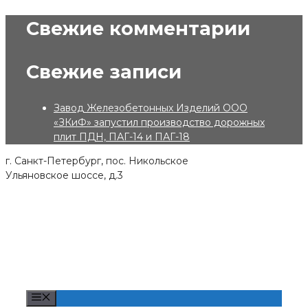
Skip
Свежие комментарии
to
content
Свежие записи
Завод Железобетонных Изделий ООО
«ЗКиФ» запустил производство дорожных
плит ПДН, ПАГ-14 и ПАГ-18
г. Санкт-Петербург, пос. Никольское
Ульяновское шоссе, д.3
Menu