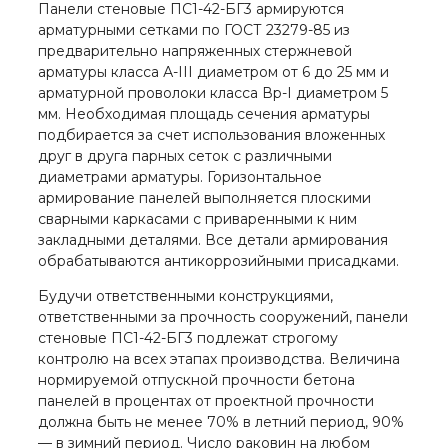
Панели стеновые ПС1-42-БГ3 армируются
арматурными сетками по ГОСТ 23279-85 из
предварительно напряженных стержневой
арматуры класса А-III диаметром от 6 до 25 мм и
арматурной проволоки класса Вр-I диаметром 5
мм. Необходимая площадь сечения арматуры
подбирается за счет использования вложенных
друг в друга парных сеток с различными
диаметрами арматуры. Горизонтальное
армирование панелей выполняется плоскими
сварными каркасами с приваренными к ним
закладными деталями. Все детали армирования
обрабатываются антикоррозийными присадками.
Будучи ответственными конструкциями,
ответственными за прочность сооружений, панели
стеновые ПС1-42-БГ3 подлежат строгому
контролю на всех этапах производства. Величина
нормируемой отпускной прочности бетона
панелей в процентах от проектной прочности
должна быть не менее 70% в летний период, 90%
— в зимний период. Число раковин на любом