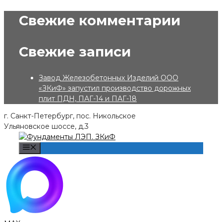
Skip
Свежие комментарии
to
content
Свежие записи
Завод Железобетонных Изделий ООО
«ЗКиФ» запустил производство дорожных
плит ПДН, ПАГ-14 и ПАГ-18
г. Санкт-Петербург, пос. Никольское
Ульяновское шоссе, д.3
Menu