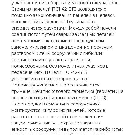
углах состоят из сборных и монолитных участков.
Стены из панелей ПС1-42-БГ3 возводятся с
помощью замоноличивания панелей в щелевом
монолитном пазу днища. Глубина паза
определяется расчетами. Между собой панели
соединяются путем сварки закладных деталей
арматурными накладками с последующим
замоноличиванием стыка цементно-песчаным
раствором. Стены сооружений с гибкими
соединениями в углах выполняются
полносборными, без монолитных участков в
пересечениях. Панели ПС1-42-БГ3
устанавливаются с зазором в углах.
Водонепроницаемость обеспечивается
применением тиоколового герметика (герметик на
основе полисульфидных олигомеров (ПСО)).
Перегородки в емкостных сооружениях
монтируются из плоских панелей, которые
работают по консольной схеме с жестким
защемлением внизу. Покрытие закрытых
емкостных сооружений выполняется из ребристых