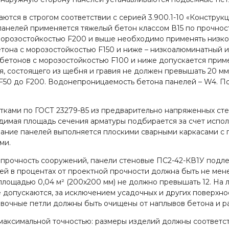
ются в строгом соответствии с серией 3.900.1-10 «Констру
 панелей применяется тяжелый бетон классом В15 по прочно
 морозостойкостью F200 и выше необходимо применять низк
етона с морозостойкостью F150 и ниже – низкоалюминатный 
бетонов с морозостойкостью F100 и ниже допускается прим
, состоящего из щебня и гравия не должен превышать 20 мм
т F50 до F200. Водонепроницаемость бетона панелей – W4. 
ами по ГОСТ 23279-85 из предварительно напряженных стерж
димая площадь сечения арматуры подбирается за счет исполь
ание панелей выполняется плоскими сварными каркасами с 
ми.
прочность сооружений, панели стеновые ПС2-42-КВ1У подлеж
й в процентах от проектной прочности должна быть не мен
лощадью 0,04 м² (200х200 мм) не должно превышать 12. На 
 допускаются, за исключением усадочных и других поверхно
овочные петли должны быть очищены от наплывов бетона и р
максимальной точностью: размеры изделий должны соответст