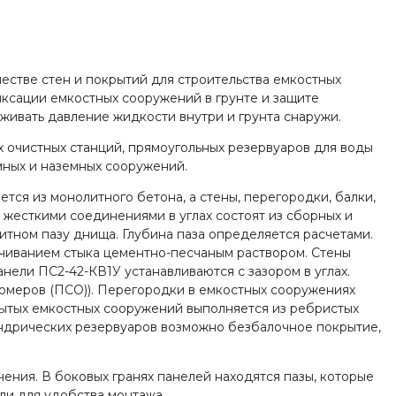
естве стен и покрытий для строительства емкостных
ксации емкостных сооружений в грунте и защите
ивать давление жидкости внутри и грунта снаружи.
 очистных станций, прямоугольных резервуаров для воды
мных и наземных сооружений.
ся из монолитного бетона, а стены, перегородки, балки,
с жесткими соединениями в углах состоят из сборных и
тном пазу днища. Глубина паза определяется расчетами.
чиванием стыка цементно-песчаным раствором. Стены
ели ПС2-42-КВ1У устанавливаются с зазором в углах.
омеров (ПСО)). Перегородки в емкостных сооружениях
рытых емкостных сооружений выполняется из ребристых
илиндрических резервуаров возможно безбалочное покрытие,
ния. В боковых гранях панелей находятся пазы, которые
ли для удобства монтажа.