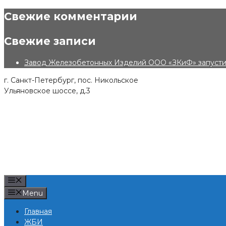
Skip
Свежие комментарии
to
content
Свежие записи
Завод Железобетонных Изделий ООО «ЗКиФ» запустил
г. Санкт-Петербург, пос. Никольское
Ульяновское шоссе, д.3
Menu
Menu
Главная
ЖБИ