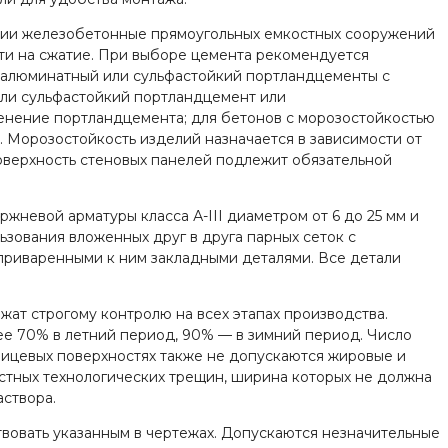
кции железобетонные прямоугольных емкостных сооружений
сти на сжатие. При выборе цемента рекомендуется
оалюминатный или сульфастойкий портландцементы с
или сульфастойкий портландцемент или
енение портландцемента; для бетонов с морозостойкостью
. Морозостойкость изделий назначается в зависимости от
Поверхность стеновых панелей подлежит обязательной
невой арматуры класса А-III диаметром от 6 до 25 мм и
зования вложенных друг в друга парных сеток с
приваренными к ним закладными деталями. Все детали
ат строгому контролю на всех этапах производства.
ее 70% в летний период, 90% — в зимний период. Число
лицевых поверхностях также не допускаются жировые и
стных технологических трещин, ширина которых не должна
аствора.
вовать указанным в чертежах. Допускаются незначительные