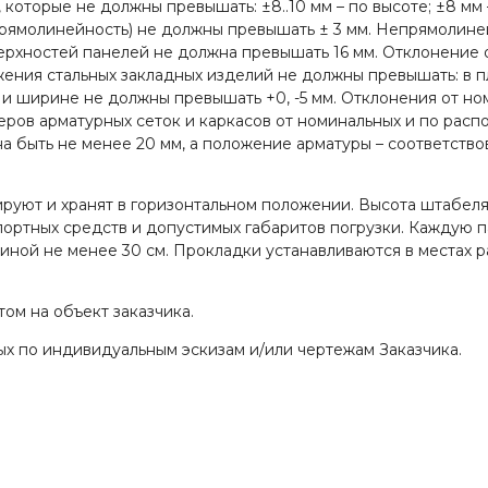
которые не должны превышать: ±8..10 мм – по высоте; ±8 мм 
прямолинейность) не должны превышать ± 3 мм. Непрямолине
верхностей панелей не должна превышать 16 мм. Отклонение 
ния стальных закладных изделий не должны превышать: в пло
 и ширине не должны превышать +0, -5 мм. Отклонения от н
еров арматурных сеток и каркасов от номинальных и по рас
на быть не менее 20 мм, а положение арматуры – соответств
ют и хранят в горизонтальном положении. Высота штабеля п
портных средств и допустимых габаритов погрузки. Каждую 
ной не менее 30 см. Прокладки устанавливаются в местах р
ом на объект заказчика.
х по индивидуальным эскизам и/или чертежам Заказчика.