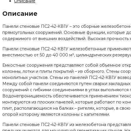
ПС2-
Описание
42-
Описание
КВ1У
Панели стеновые ПС2-42-КВ1У – это сборные железобетонн
прямоугольных сооружений. Основные функции, которые до
содержимого от внешних воздействий. Высокая прочность 
Панели стеновые ПС2-42-КВ1У железобетонные применяются
вместимостью от 50 до 40 000 м³, цилиндрических резерву
Емкостные сооружения представляют собой объемное открыт
колонны, лотки и плиты покрытий – из сборного. Стены соо
монолитных участков. Стены из панелей ПС2-42-КВ1У возво
Между собой панели соединяются путем сварки закладных
сооружений с гибкими соединениями в углах выполняются п
Водонепроницаемость обеспечивается применением тиокол
монтируются из плоских панелей, которые работают по ко
плит, располагающихся на балках – ригелях, которые, в св
опорой которому являются колонны с капителями.
Панели стеновые ПС2-42-КВ1У из железобетона представля
предназначаются для монолитной герметизации стыков. На