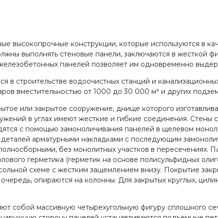
ые высокопрочные конструкции, которые используются в кач
лжны выполнять стеновые панели, заключаются в жесткой фи
железобетонных панелей позволяет им одновременно выдерж
 в строительстве водоочистных станций и канализационных
аров вместительностью от 1000 до 30 000 м³ и других подзе
ое или закрытое сооружение, днище которого изготавливает
ружений в углах имеют жесткие и гибкие соединения. Стены 
дятся с помощью замоноличивания панелей в щелевом моноли
 деталей арматурными накладками с последующим замоноли
олносборными, без монолитных участков в пересечениях. Пан
ового герметика (герметик на основе полисульфидных олиг
нсольной схеме с жестким защемлением внизу. Покрытие зак
ою очередь, опираются на колонны. Для закрытых круглых, ц
ют собой массивную четырехугольную фигуру сплошного сече
 наружную сторону панелей устанавливаются подъемные пет