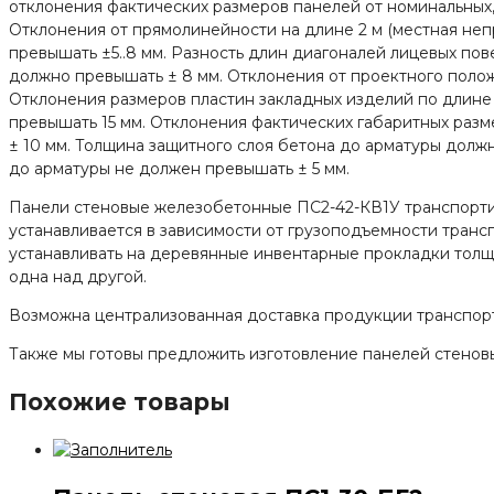
отклонения фактических размеров панелей от номинальных, 
Отклонения от прямолинейности на длине 2 м (местная не
превышать ±5..8 мм. Разность длин диагоналей лицевых по
должно превышать ± 8 мм. Отклонения от проектного положе
Отклонения размеров пластин закладных изделий по длине
превышать 15 мм. Отклонения фактических габаритных разм
± 10 мм. Толщина защитного слоя бетона до арматуры долж
до арматуры не должен превышать ± 5 мм.
Панели стеновые железобетонные ПС2-42-КВ1У транспортиру
устанавливается в зависимости от грузоподъемности транс
устанавливать на деревянные инвентарные прокладки толщи
одна над другой.
Возможна централизованная доставка продукции транспорт
Также мы готовы предложить изготовление панелей стеновы
Похожие товары