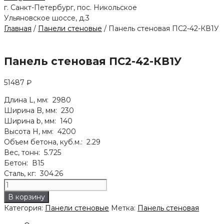
г. Санкт-Петербург, пос. Никольское
Ульяновское шоссе, д.3
Главная
/
Панели стеновые
/ Панель стеновая ПС2-42-КВ1У
Панель стеновая ПС2-42-КВ1У
51487
₽
Длина L, мм: 2980
Ширина B, мм: 230
Ширина b, мм: 140
Высота H, мм: 4200
Объем бетона, куб.м.: 2.29
Вес, тонн: 5.725
Бетон: В15
Сталь, кг: 304.26
Количество
товара
В корзину
Панель
Категория:
Панели стеновые
Метка:
Панель стеновая
стеновая