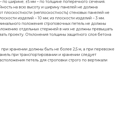
– по ширине; ±5 мм – по толщине поперечного сечения.
йность на всю высоту и ширину панелей не должна
от плоскостности (неплоскостность) стеновых панелей не
скости изделий – 10 мм; из плоскости изделий – 3 мм.
оминального положения строповочных петель не должны
положению отдельных стержней в них не должны превышать
овать проекту. Отклонения толщины защитного слоя бетона
ри хранении должны быть не более 2,5 м, а при перевозке
панель при транспортировании и хранении следует
асположения петель для строповки строго по вертикали