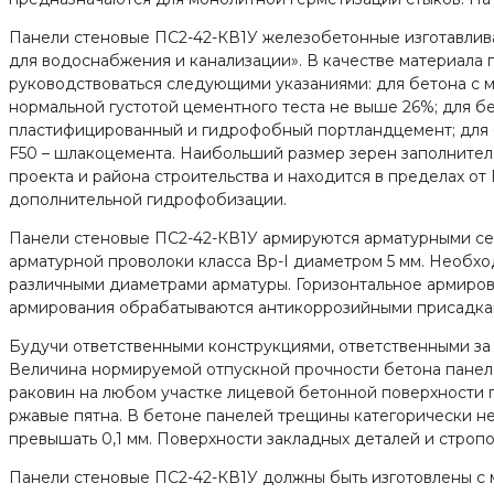
Панели стеновые ПС2-42-КВ1У железобетонные изготавлива
для водоснабжения и канализации». В качестве материала
руководствоваться следующими указаниями: для бетона с
нормальной густотой цементного теста не выше 26%; для б
пластифицированный и гидрофобный портландцемент; для 
F50 – шлакоцемента. Наибольший размер зерен заполнителя
проекта и района строительства и находится в пределах о
дополнительной гидрофобизации.
Панели стеновые ПС2-42-КВ1У армируются арматурными сетк
арматурной проволоки класса Вр-I диаметром 5 мм. Необхо
различными диаметрами арматуры. Горизонтальное армиров
армирования обрабатываются антикоррозийными присадка
Будучи ответственными конструкциями, ответственными за 
Величина нормируемой отпускной прочности бетона панеле
раковин на любом участке лицевой бетонной поверхности п
ржавые пятна. В бетоне панелей трещины категорически не
превышать 0,1 мм. Поверхности закладных деталей и строп
Панели стеновые ПС2-42-КВ1У должны быть изготовлены с 