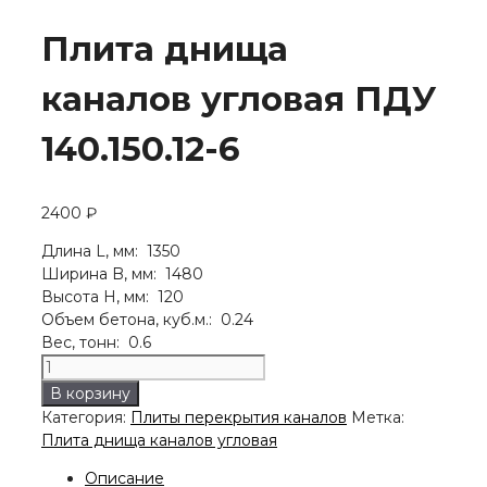
Плита днища
каналов угловая ПДУ
140.150.12-6
2400
₽
Длина L, мм: 1350
Ширина B, мм: 1480
Высота H, мм: 120
Объем бетона, куб.м.: 0.24
Вес, тонн: 0.6
Количество
товара
В корзину
Плита
Категория:
Плиты перекрытия каналов
Метка:
днища
Плита днища каналов угловая
каналов
угловая
Описание