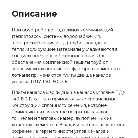
ПДУ
140.150.12-
Описание
6
При обустройстве подземных коммуникаций
(теплотрассы, системы водоснабжения,
электроснабжения и т.д.) трубопроводы и
теплоизолирующие материалы укладываются в
специальные железобетонные лотки. Для
обеспечения комплексной защиты труб от
всевозможных негативных факторов совместно с
лотками применяются плиты днища каналов
угловые ПДУ 140.150.12-6.
Плиты каналов марки днища каналов угловые ПДУ
140.150.12-6 — это прямоугольные специальные
конструкции сплошного сечения, которые
применяются в качестве покрытия каналов,
тоннелей и тепловых камер, выполненных из
лотковых элементов. В задачи плит каналов входят
сохранение герметичности узлов каналов и
защита инженерных коммуникаций от разрушения,