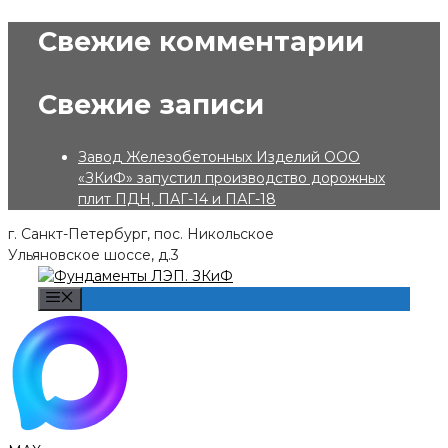
Skip
Свежие комментарии
to
content
Свежие записи
Завод Железобетонных Изделий ООО
«ЗКиФ» запустил производство дорожных
плит ПДН, ПАГ-14 и ПАГ-18
г. Санкт-Петербург, пос. Никольское
Ульяновское шоссе, д.3
Menu