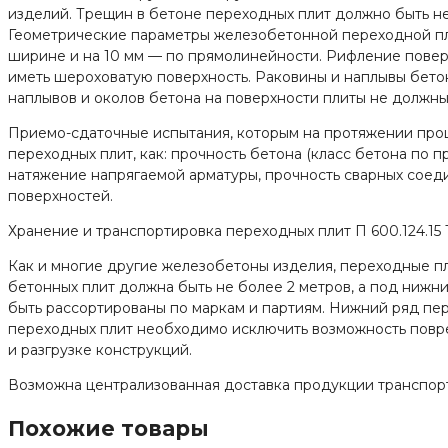
изделий. Трещин в бетоне переходных плит должно быть не 
Геометрические параметры железобетонной переходной плит
ширине и на 10 мм — по прямолинейности. Рифление поверх
иметь шероховатую поверхность. Раковины и наплывы бето
наплывов и околов бетона на поверхности плиты не должны
Приемо-сдаточные испытания, которым на протяжении проце
переходных плит, как: прочность бетона (класс бетона по 
натяжение напрягаемой арматуры, прочность сварных соеди
поверхностей.
Хранение и транспортировка переходных плит П 600.124.15 
Как и многие другие железобетоны изделия, переходные пл
бетонных плит должна быть не более 2 метров, а под ниж
быть рассортированы по маркам и партиям. Нижний ряд пер
переходных плит необходимо исключить возможность повре
и разгрузке конструкций.
Возможна централизованная доставка продукции транспорт
Похожие товары