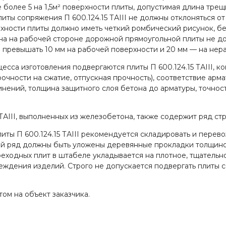
более 5 на 1,5м² поверхности плиты, допустимая длина трещи
ы сопряжения П 600.124.15 ТАIII не должны отклоняться от 
ности плиты должно иметь четкий ромбический рисунок, без
на на рабочей стороне дорожной прямоугольной плиты не до
 превышать 10 мм на рабочей поверхности и 20 мм — на нер
сса изготовления подвергаются плиты П 600.124.15 ТАIII, к
прочности на сжатие, отпускная прочность), соответствие ар
нений, толщина защитного слоя бетона до арматуры, точнос
ТАIII, выполненных из железобетона, также содержит ряд ст
иты П 600.124.15 ТАIII рекомендуется складировать и перев
ний ряд должны быть уложены деревянные прокладки толщино
еходных плит в штабеле укладывается на плотное, тщательн
ждения изделий. Строго не допускается подвергать плиты 
ом на объект заказчика.