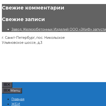
Skip
Свежие комментарии
to
content
Свежие записи
Завод Железобетонных Изделий ООО «ЗКиФ» запустил
г. Санкт-Петербург, пос. Никольское
Ульяновское шоссе, д.3
Menu
Menu
Главная
ЖБИ