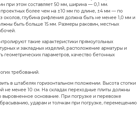
н при этом составляет 50 мм, ширина — 0,1 мм.
проектных более чем на ±10 мм по длине, ±4 мм — по
 околов, глубина рифления должна быть не менее 1,0 мм и
лжны быть больше 15 мм. Размеры раковин, местных
абочей.
онтролируют такие характеристики прямоугольных
матурных и закладных изделий, расположение арматуры и
ть геометрических параметров, качество бетонных
рогих требований.
озить в штабелях горизонтальном положении. Высота стопки
й не менее 10 см. На складах переходные плиты должны
о выровненное основание. При погрузке и перевозке
сбрасыванию, ударам и толчкам при погрузке, перемещению