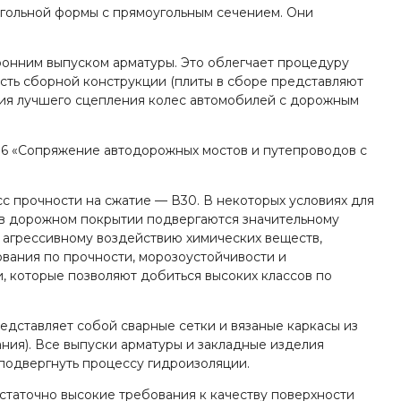
угольной формы с прямоугольным сечением. Они
оронним выпуском арматуры. Это облегчает процедуру
ость сборной конструкции (плиты в сборе представляют
ния лучшего сцепления колес автомобилей с дорожным
1-96 «Сопряжение автодорожных мостов и путепроводов с
асс прочности на сжатие — В30. В некоторых условиях для
 в дорожном покрытии подвергаются значительному
 агрессивному воздействию химических веществ,
вания по прочности, морозоустойчивости и
, которые позволяют добиться высоких классов по
едставляет собой сварные сетки и вязаные каркасы из
вания). Все выпуски арматуры и закладные изделия
 подвергнуть процессу гидроизоляции.
остаточно высокие требования к качеству поверхности