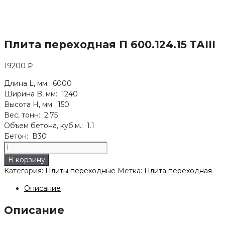
Плита переходная П 600.124.15 ТАIII
19200
₽
Длина L, мм: 6000
Ширина B, мм: 1240
Высота H, мм: 150
Вес, тонн: 2.75
Объем бетона, куб.м.: 1.1
Бетон: В30
Количество
товара
В корзину
Плита
Категория:
Плиты переходные
Метка:
Плита переходная
переходная
П
Описание
600.124.15
Описание
ТАIII