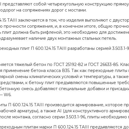
II представляют собой четырехугольную конструкцию прямо
одорог на сопряжениях дорог с мостами.
15 ТАIII заключается в том, что изделия выполняют с двуст
ию прочности сопряжения, и, в конечном итоге, общую прочн
ть плит должна быть рифленой, это необходимо для достиже
дразумевает наличие двух монтажных стальных петель.
еходных плит П 600.124.15 ТАIII разработаны серией 3.503.
еняется тяжелый бетон по ГОСТ 25192-82 и ГОСТ 26633-85. Кл
я применение бетона класса В35. Так как переходные плиты
ярной смены климатических условий и температуры, а также
редствами, к бетону плит предъявляются повышенные требо
 бетонную смесь добавляют специальные добавки и присадки
— W6.
ы П 600.124.15 ТАIII производится армирование, которое пр
 рабочей арматуры), а также AI (для конструктивного армиро
осле монтажа, согласно серии 3.503.1-96, плиты необходимо
ереходным плитам марки П 600.124.15 ТАIII предъявляются д