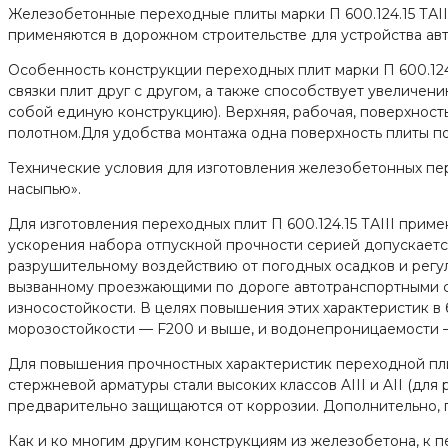
Железобетонные переходные плиты марки П 600.124.15 ТАI
применяются в дорожном строительстве для устройства авт
Особенность конструкции переходных плит марки П 600.124.
связки плит друг с другом, а также способствует увеличен
собой единую конструкцию). Верхняя, рабочая, поверхнос
полотном.Для удобства монтажа одна поверхность плиты по
Технические условия для изготовления железобетонных пер
насыпью».
Для изготовления переходных плит П 600.124.15 ТАIII прим
ускорения набора отпускной прочности серией допускаетс
разрушительному воздействию от погодных осадков и регул
вызванному проезжающими по дороге автотранспортными с
износостойкости. В целях повышения этих характеристик в
морозостойкости — F200 и выше, и водонепроницаемости 
Для повышения прочностных характеристик переходной плит
стержневой арматуры стали высоких классов AIII и AII (для
предварительно защищаются от коррозии. Дополнительно, п
Как и ко многим другим конструкциям из железобетона, к п