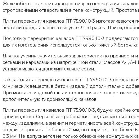
Железобетонные плиты каналов марки перекрытия каналов 
строповочными отверстиями в теле конструкций. Простота к
Плиты перекрытия каналов ПТ 75.90.10-3 изготавливаются п
чертежи представлены в выпуске 3-1 «Трассы. Плиты, опор
Поскольку перекрытия каналов ПТ 75.90.10-3 подвергаются
для их изготовления используется только тяжелый бетон, к
Для получения значительных характеристик по прочности
сетками и каркасами из напряженной стали классов А-I, A-I
устанавливаются дополнительные сетки.
Так как плиты перекрытия каналов ПТ 75.90.10-3 предназ
химических веществ, в бетон изделий дополнительно доба
При монтаже изделий швы и строповочные отверстия между
дополнительную гидроизоляцию каналов.
Плиты перекрытия каналов ПТ 75.90.10-3, будучи крайне о
производства. Серьезные требования предъявляются к геом
между изделиями, а значит и герметичность всей констру
по длине приняты не более 10 мм, по ширине — не более 6
0,3 мм. Не допускается не только обнажение арматурных к