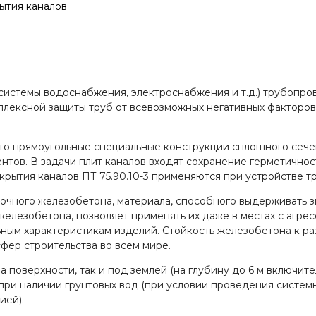
ытия каналов
системы водоснабжения, электроснабжения и т.д.) трубопр
лексной защиты труб от всевозможных негативных факторов
это прямоугольные специальные конструкции сплошного сече
ентов. В задачи плит каналов входят сохранение герметично
екрытия каналов ПТ 75.90.10-3 применяются при устройстве 
рочного железобетона, материала, способного выдерживать з
 железобетона, позволяет применять их даже в местах с агре
ным характеристикам изделий. Стойкость железобетона к р
ер строительства во всем мире.
а поверхности, так и под землей (на глубину до 6 м включи
е при наличии грунтовых вод (при условии проведения систе
ией).