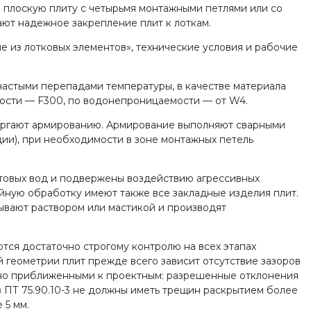
 плоскую плиту с четырьмя монтажными петлями или со
ают надежное закрепление плит к лоткам.
е из лотковых элементов», технические условия и рабочие
 частыми перепадами температуры, в качестве материала
йкости — F300, по водонепроницаемости — от W4.
вергают армированию. Армирование выполняют сварными
ации), при необходимости в зоне монтажных петель
нтовых вод и подвержены воздействию агрессивных
йную обработку имеют также все закладные изделия плит.
ывают раствором или мастикой и производят
тся достаточно строгому контролю на всех этапах
 геометрии плит прежде всего зависит отсутствие зазоров
льно приближенными к проектным: разрешенные отклонения
в ПТ 75.90.10-3 не должны иметь трещин раскрытием более
 5 мм.