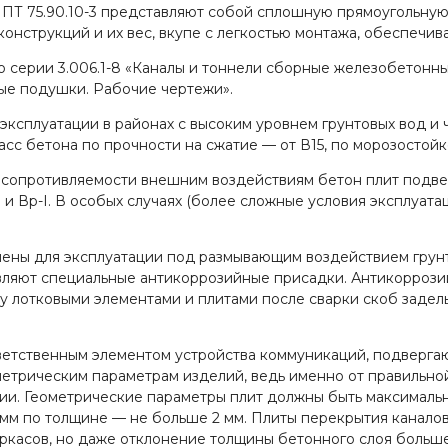
ПТ 75.90.10-3 представляют собой сплошную прямоугольную
онструкций и их вес, вкупе с легкостью монтажа, обеспечив
о серии 3.006.1-8 «Каналы и тоннели сборные железобетонны
ные подушки. Рабочие чертежи».
 эксплуатации в районах с высоким уровнем грунтовых вод и
ласс бетона по прочности на сжатие — от В15, по морозосто
 и сопротивляемости внешним воздействиям бетон плит под
II и Вр-I. В особых случаях (более сложные условия эксплуат
начены для эксплуатации под размывающим воздействием гру
вляют специальные антикоррозийные присадки. Антикоррози
 лотковыми элементами и плитами после сварки скоб задел
тветственным элементом устройства коммуникаций, подвергаю
етрическим параметрам изделий, ведь именно от правильной
кции. Геометрические параметры плит должны быть максима
 мм по толщине — не больше 2 мм. Плиты перекрытия канало
аркасов, но даже отклонение толщины бетонного слоя больше