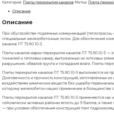
Плита
Категория:
Плиты перекрытия каналов
Метка:
Плита перекр
перекрытия
каналов
Описание
ПТ
Описание
75.90.10-
3
При обустройстве подземных коммуникаций (теплотрассы, 
специальные железобетонные лотки. Для обеспечения комп
каналов ПТ 75.90.10-3.
Плиты каналов марки перекрытия каналов ПТ 75.90.10-3 — 
тоннелей и тепловых камер, выполненных из лотковых элем
разрушения, обвалов грунта и попадания влаги. Плиты пер
Плиты перекрытия каналов ПТ 75.90.10-3 выполняются из п
Долговечность и прочность конструкций, изготовленных из
воздействиям химических веществ без ущерба первоначаль
которому железобетон нашел применение в большинстве сф
Плиты перекрытия каналов ПТ 75.90.10-3 применяются как н
сейсмически активных районах вплоть до 9 баллов, а такж
— при условии обеспечения конструкций плит гидроизоляц