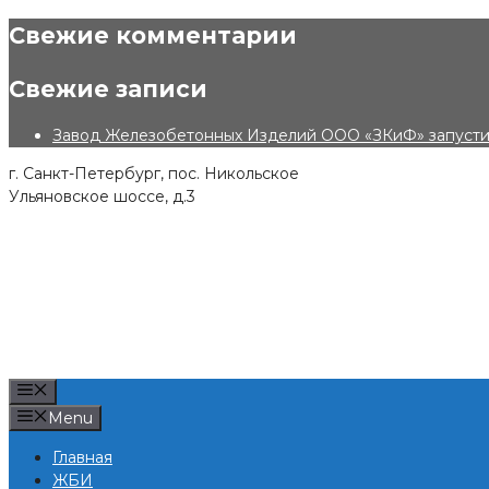
Skip
Свежие комментарии
to
content
Свежие записи
Завод Железобетонных Изделий ООО «ЗКиФ» запустил
г. Санкт-Петербург, пос. Никольское
Ульяновское шоссе, д.3
Menu
Menu
Главная
ЖБИ