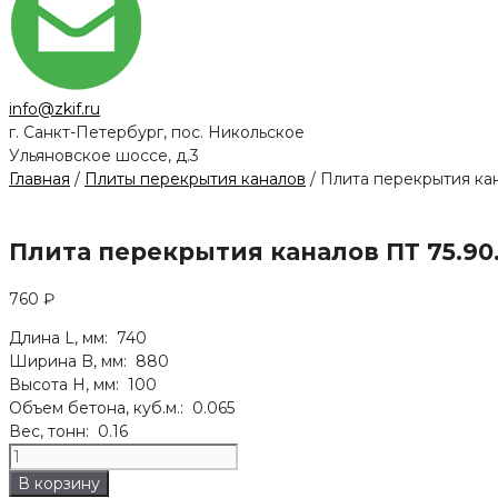
info@zkif.ru
г. Санкт-Петербург, пос. Никольское
Ульяновское шоссе, д.3
Главная
/
Плиты перекрытия каналов
/ Плита перекрытия кан
Плита перекрытия каналов ПТ 75.90.
760
₽
Длина L, мм: 740
Ширина B, мм: 880
Высота H, мм: 100
Объем бетона, куб.м.: 0.065
Вес, тонн: 0.16
Количество
товара
В корзину