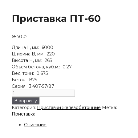
Приставка ПТ-60
6540
₽
Длина L, мм: 6000
Ширина B, мм: 220
Высота H, мм: 265
Объем бетона, куб.м.: 0.27
Вес, тонн: 0.675
Бетон: В25
Серия: 3.407-57/87
Количество
товара
В корзину
Приставка
Категория:
Приставки железобетонные
Метка:
ПТ-60
Приставка
Описание