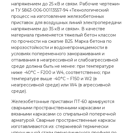
напряжением до 25 кВ и связи. Рабочие чертежи»
и ТУ 5863-006-00113557-94 «Технологический
процесс на изготовление железобетонных
приставок для воздушных линий электропередачи
напряжением до 35 кВ и связи». В качестве
материала применяется тяжелый бетон классом
по прочности на сжатие В25. Марка бетона по
морозостойкости и водонепроницаемости в
условиях попеременного замораживания и
оттаивания в неагрессивной и слабоагрессивной
среде должна быть не менее: при температуре
ниже -40°С – F200 и W4, соответственно; при
температуре выше -40°С – F150 и W2 (в
неагрессивной среде) или W4 (в агрессивной
среде).
Железобетонные приставки ПТ-60 армируются
сварными пространственными каркасами и
вязаными каркасами со спиральной поперечной
арматурой. Сварные пространственные каркасы
изготавливаются из: стержневой термически
упрочненной стали периодического профиля по