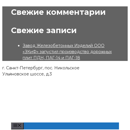
Skip
Свежие комментарии
to
content
Свежие записи
Завод Железобетонных Изделий ООО
«ЗКиФ» запустил производство дорожных
плит ПДН, ПАГ-14 и ПАГ-18
г. Санкт-Петербург, пос. Никольское
Ульяновское шоссе, д.3
Menu