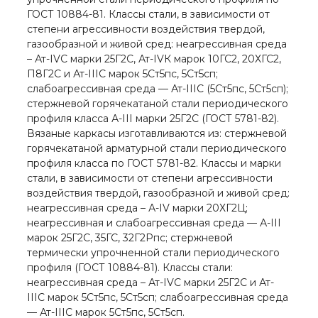
ГОСТ 10884-81. Классы стали, в зависимости от
степени агрессивности воздействия твердой,
газообразной и живой сред: неагрессивная среда
– Ат-IVС марки 25Г2С, Ат-IVК марок 10ГС2, 20ХГС2,
П8Г2С и Ат-IIIС марок 5Ст5пс, 5Ст5сп;
слабоагрессивная среда — Ат-IIIС (5Ст5пс, 5Ст5сп);
стержневой горячекатаной стали периодического
профиля класса А-III марки 25Г2С (ГОСТ 5781-82).
Вязаные каркасы изготавливаются из: стержневой
горячекатаной арматурной стали периодического
профиля класса по ГОСТ 5781-82. Классы и марки
стали, в зависимости от степени агрессивности
воздействия твердой, газообразной и живой сред:
неагрессивная среда – А-IV марки 20ХГ2Ц;
неагрессивная и слабоагрессивная среда — А-III
марок 25Г2С, 35ГС, 32Г2Рпс; стержневой
термически упрочненной стали периодического
профиля (ГОСТ 10884-81). Классы стали:
неагрессивная среда – Ат-IVС марки 25Г2С и Ат-
IIIС марок 5Ст5пс, 5Ст5сп; слабоагрессивная среда
— Ат-IIIС марок 5Ст5пс, 5Ст5сп.