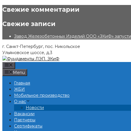
Skip
Свежие комментарии
to
content
Свежие записи
Завод Железобетонных Изделий ООО «ЗКиФ» запустил
г. Санкт-Петербург, пос. Никольское
Ульяновское шоссе, д.3
Menu
Menu
Главная
ЖБИ
Мобильное производство
О нас
Новости
Вакансии
Партнеры
Сертификаты