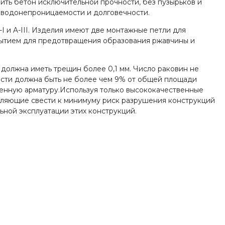
чить бетон исключительной прочности, без пузырьков и
 водонепроницаемости и долговечности.
I и A-III. Изделия имеют две монтажные петли для
рытием для предотвращения образования ржавчины и
е должна иметь трещин более 0,1 мм. Число раковин не
ости должна быть не более чем 9% от общей площади
женную арматуру.Используя только высококачественные
оляющие свести к минимуму риск разрушения конструкций
ьной эксплуатации этих конструкций.