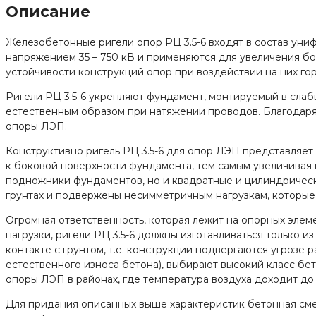
Описание
Железобетонные ригели опор РЦ 3.5-6 входят в состав ун
напряжением 35 – 750 кВ и применяются для увеличения б
устойчивости конструкций опор при воздействии на них го
Ригели РЦ 3.5-6 укрепляют фундамент, монтируемый в слаб
естественным образом при натяжении проводов. Благодаря
опоры ЛЭП.
Конструктивно ригель РЦ 3.5-6 для опор ЛЭП представля
к боковой поверхности фундамента, тем самым увеличивая 
подножники фундаментов, но и квадратные и цилиндрическ
грунтах и подвержены несимметричным нагрузкам, которые 
Огромная ответственность, которая лежит на опорных элем
нагрузки, ригели РЦ 3.5-6 должны изготавливаться только 
контакте с грунтом, т.е. конструкции подвергаются угрозе
естественного износа бетона), выбирают высокий класс бе
опоры ЛЭП в районах, где температура воздуха доходит до
Для придания описанных выше характеристик бетонная смес