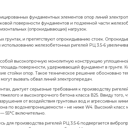
ифицированных фундаментных элементов опор линий электроп
оковой поверхности фундаментов и подземной части железо
ризонтальных (опрокидывающих) нагрузок.
ых грунтах, и препятствуют опрокидыванию стоек. Опрокиды
 использованию железобетонных ригелей РЦ 3.5-6 увеличив
ет собой высокопрочную монолитную конструкцию уплощенно
площадь поверхности, удерживающей фундамент в грунте. Ко
ие стойки опор. Такое техническое решение обосновано те
могут вызвать обвал линий электропередач.
ентах, диктует серьезные требования к производству ригеле
из тяжелого и высокопрочного бетона класса В25. Ввиду того
 разрушения от воздействия грунтовых вод и агрессивных хи
тона по водонепроницаемости – не ниже W4. Высокий класс 
 — 55°С включительно.
ь для производства ригелей РЦ 3.5-6 подвергается вибропр