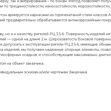
ерху, так и вибрирования – по бокам. Метод позволяет полу
и по трещиностойкости, износостойкости, морозостойкости,
он армируется каркасами из горячекатаной стали классов А-
елий предварительно обрабатываются антикоррозийным пок
у, но и к качеству ригелей РЦ 3.5-6. Поверхность изделий н
лий — одной на длине 2 м. Шероховатость боковой поверхн
я допускать к эксплуатации ригели РЦ 3.5-6, имеющие обна
ка изделий, мы получаем надежные опорные элементы, позв
 атмосферных осадков, и способствующие максимально длител
ом на объект заказчика.
ивидуальным эскизам и/или чертежам Заказчика.