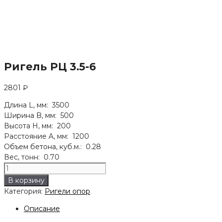
Ригель РЦ 3.5-6
2801
₽
Длина L, мм: 3500
Ширина B, мм: 500
Высота H, мм: 200
Расстояние A, мм: 1200
Объем бетона, куб.м.: 0.28
Вес, тонн: 0.70
Количество
товара
В корзину
Ригель
Категория:
Ригели опор
РЦ
3.5-
Описание
6