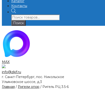
Каталог
Контакты
Поиск
товаров
Поиск
MAX
info@zkif.ru
г. Санкт-Петербург, пос. Никольское
Ульяновское шоссе, д.3
Главная
/
Ригели опор
/ Ригель РЦ 3.5-6