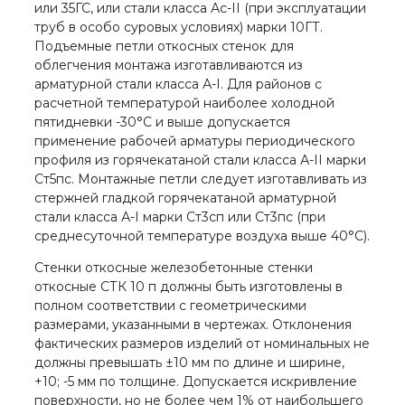
или 35ГС, или стали класса Ас-II (при эксплуатации
труб в особо суровых условиях) марки 10ГТ.
Подъемные петли откосных стенок для
облегчения монтажа изготавливаются из
арматурной стали класса А-I. Для районов с
расчетной температурой наиболее холодной
пятидневки -30°С и выше допускается
применение рабочей арматуры периодического
профиля из горячекатаной стали класса А-II марки
Ст5пс. Монтажные петли следует изготавливать из
стержней гладкой горячекатаной арматурной
стали класса А-I марки Ст3сп или Ст3пс (при
среднесуточной температуре воздуха выше 40°С).
Стенки откосные железобетонные стенки
откосные СТК 10 п должны быть изготовлены в
полном соответствии с геометрическими
размерами, указанными в чертежах. Отклонения
фактических размеров изделий от номинальных не
должны превышать ±10 мм по длине и ширине,
+10; -5 мм по толщине. Допускается искривление
поверхности, но не более чем 1% от наибольшего