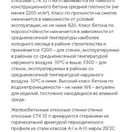
откосные СТК 10 п изготавливаются из тяжелого
конструкционного бетона средней плотности (не
менее 2200 кг/м³). Класс по прочности на сжатие
назначается в зависимости от условий
эксплуатации, но не ниже В20. Класс бетона по
морозостойкости назначается в зависимости от
среднемесячной температуры наиболее
холодного месяца в районе строительства и
принимается: F200 – для стенок, эксплуатируемых
в районах со среднемесячной температурой
наружного воздуха -10°С и выше, F300 – для
стенок, эксплуатируемых в районах со
среднемесячной температурой наружного
воздуха -10°С и ниже. Высокий класс бетона по
водонепроницаемости – не ниже W6 – актуален
для изделий, постоянно находящихся во влажной
среде.
Железобетонные откосные стенки стенки
откосные СТК 10 п армируются стержнями из
горячекатаной арматурой периодического
профиля из стали классов А-I и А-III марок 25Г2С