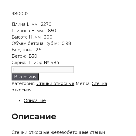
9800
₽
Длина L, мм: 2270
Ширина B, мм: 1850
Высота H, мм: 300
Объем бетона, куб.м.: 0.98
Вес, тонн: 2.5
Бетон: В30
Серия: Шифр №1484
Количество
товара
В корзину
Стенка
Категория:
Стенки откосные
Метка:
Стенка
откосная
откосная
СТК
10
Описание
п
Описание
Cтенки откосные железобетонные стенки