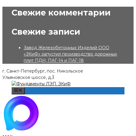
Skip
Свежие комментарии
to
content
Свежие записи
Завод Железобетонных Изделий ООО
«ЗКиФ» запустил производство дорожных
плит ПДН, ПАГ-14 и ПАГ-18
г. Санкт-Петербург, пос. Никольское
Ульяновское шоссе, д.3
Menu