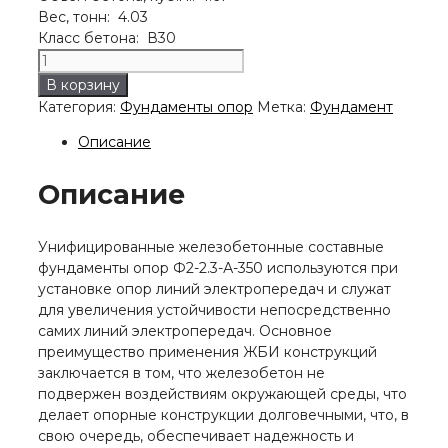
Вес, тонн: 4.03
Класс бетона: В30
Количество
товара
В корзину
Фундамент
Категория:
Фундаменты опор
Метка:
Фундамент
Ф2-
2.3-
Описание
А-350
Описание
Унифицированные железобетонные составные
фундаменты опор Ф2-2.3-А-350 используются при
установке опор линий электропередач и служат
для увеличения устойчивости непосредственно
самих линий электропередач. Основное
преимущество применения ЖБИ конструкций
заключается в том, что железобетон не
подвержен воздействиям окружающей среды, что
делает опорные конструкции долговечными, что, в
свою очередь, обеспечивает надежность и