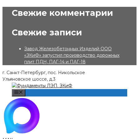
Skip
Свежие комментарии
to
content
Свежие записи
Завод Железобетонных Изделий ООО
«ЗКиФ» запустил производство дорожных
плит ПДН, ПАГ-14 и ПАГ-18
г. Санкт-Петербург, пос. Никольское
Ульяновское шоссе, д.3
Menu